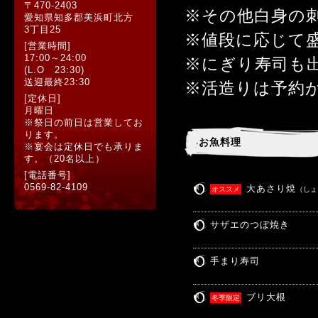
〒470-2403
※その他白身の
愛知県知多郡美浜町北方
3丁目25
※値段に応じて
[営業時間]
17:00～24:00
※にぎり寿司も
(L.O 23:30)
送迎最終23:30
※活造りは予約
[定休日]
月曜日
※祭日の前日は営業してお
ります。
お魚料理
※宴会は定休日でも承りま
す。（20名以上）
[電話番号]
0569-82-4109
大あさり焼
オススメ
（しょ
サザエのつぼ焼き
手まり寿司
ブリ大根
冬季限定