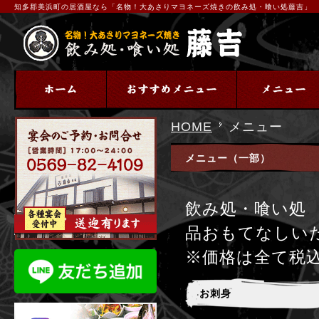
知多郡美浜町の居酒屋なら「名物！大あさりマヨネーズ焼きの飲み処・喰い処藤吉」
HOME
メニュー
メニュー（一部）
飲み処・喰い処
品おもてなしい
※価格は全て税
お刺身