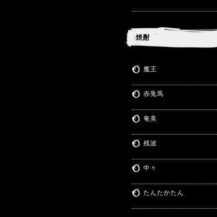
焼酎
魔王
赤兎馬
奄美
残波
中々
たんたかたん