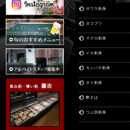
サワラ刺身
タコブツ
マグロ刺身
イカ刺身
カンパチ刺身
タイ刺身
藤吉
飲み処・喰い処
酢さば
つぶ貝刺身